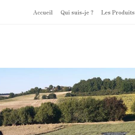
Accueil
Qui suis-je ?
Les Produits