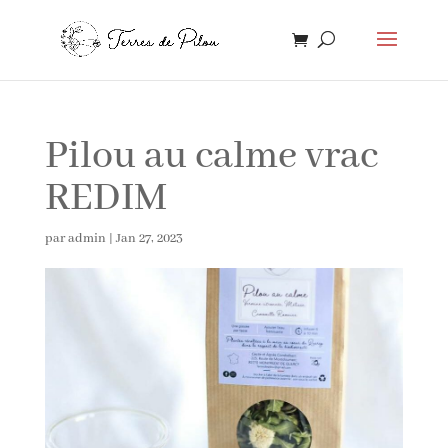
Pilou au calme vrac
REDIM
par
admin
|
Jan 27, 2023